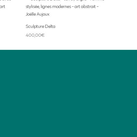
Sculpture Delta
400,00
€