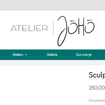
Atelier JōHō
Ateliers
Galerie
Qui suis-je
Scul
250,00
Des personn